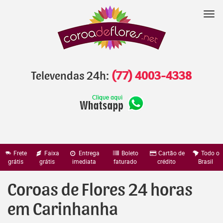
Pular
para
Nav
o
conteúdo
Televendas 24h:
(77) 4003-4338
Frete
Faixa
Entrega
Boleto
Cartão de
Todo o
grátis
grátis
imediata
faturado
crédito
Brasil
Coroas de Flores 24 horas
em Carinhanha