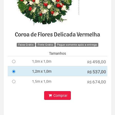
Coroa de Flores Delicada Vermelha
Faixa Grátis
Frete Grátis
Pague somente após a entrega
Tamanhos
1,0m x 1,0m
498,00
R$
1,2m x 1,0m
537,00
R$
1,5m x 1,0m
674,00
R$
Comprar