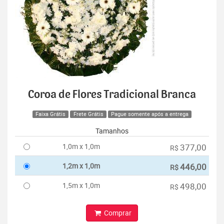
Coroa de Flores Tradicional Branca
Faixa Grátis
Frete Grátis
Pague somente após a entrega
Tamanhos
1,0m x 1,0m
377,00
R$
1,2m x 1,0m
446,00
R$
1,5m x 1,0m
498,00
R$
Comprar