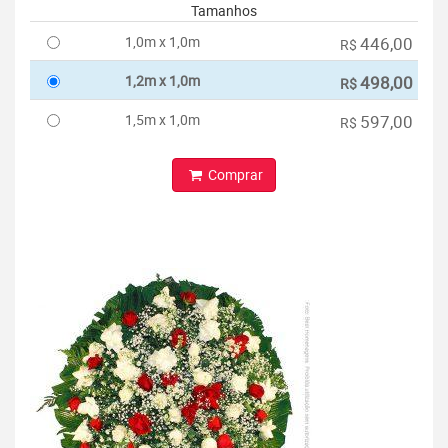
Tamanhos
1,0m x 1,0m
446,00
R$
1,2m x 1,0m
498,00
R$
1,5m x 1,0m
597,00
R$
Comprar