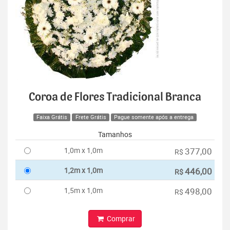
Coroa de Flores Tradicional Branca
Faixa Grátis
Frete Grátis
Pague somente após a entrega
Tamanhos
1,0m x 1,0m
377,00
R$
1,2m x 1,0m
446,00
R$
1,5m x 1,0m
498,00
R$
Comprar