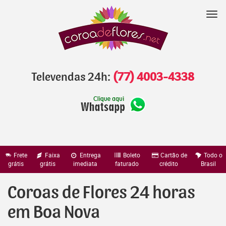
Pular
para
Nav
o
conteúdo
Televendas 24h:
(77) 4003-4338
Frete
Faixa
Entrega
Boleto
Cartão de
Todo o
grátis
grátis
imediata
faturado
crédito
Brasil
Coroas de Flores 24 horas
em Boa Nova