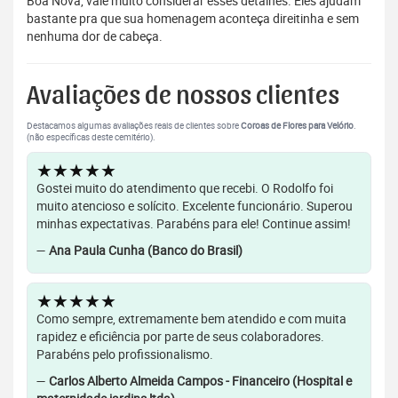
Boa Nova, vale muito considerar esses detalhes. Eles ajudam
bastante pra que sua homenagem aconteça direitinha e sem
nenhuma dor de cabeça.
Avaliações de nossos clientes
Destacamos algumas avaliações reais de clientes sobre
Coroas de Flores para Velório
.
(não específicas deste cemitério).
★★★★★
Gostei muito do atendimento que recebi. O Rodolfo foi
muito atencioso e solícito. Excelente funcionário. Superou
minhas expectativas. Parabéns para ele! Continue assim!
—
Ana Paula Cunha (Banco do Brasil)
★★★★★
Como sempre, extremamente bem atendido e com muita
rapidez e eficiência por parte de seus colaboradores.
Parabéns pelo profissionalismo.
—
Carlos Alberto Almeida Campos - Financeiro (Hospital e