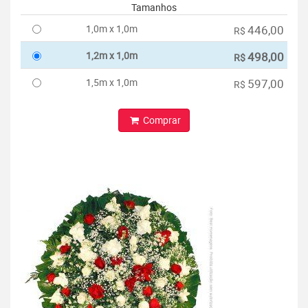
Tamanhos
1,0m x 1,0m
446,00
R$
1,2m x 1,0m
498,00
R$
1,5m x 1,0m
597,00
R$
Comprar