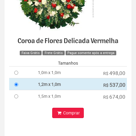
Coroa de Flores Delicada Vermelha
Faixa Grátis
Frete Grátis
Pague somente após a entrega
Tamanhos
1,0m x 1,0m
498,00
R$
1,2m x 1,0m
537,00
R$
1,5m x 1,0m
674,00
R$
Comprar