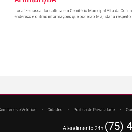
Localize nossa floricultura em Cemitério Municipal Alto da Coli
endereço e outras informações que poderão te ajudar a respeito 
Cemitérios e Velórios
Cidades
Política de Privacidade
Qu
(75) 
Atendimento 24h