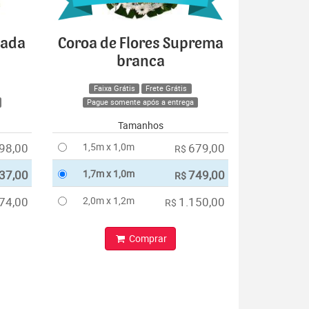
cada
Coroa de Flores Suprema
branca
Faixa Grátis
Frete Grátis
Pague somente após a entrega
Tamanhos
98,00
1,5m x 1,0m
679,00
R$
37,00
1,7m x 1,0m
749,00
R$
74,00
2,0m x 1,2m
1.150,00
R$
Comprar