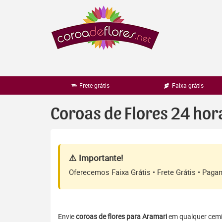
Pular
para
o
conteúdo
Frete grátis
Faixa grátis
Coroas de Flores 24 ho
⚠️ Importante!
Oferecemos Faixa Grátis • Frete Grátis • Pag
Envie
coroas de flores para Aramari
em qualquer cemit