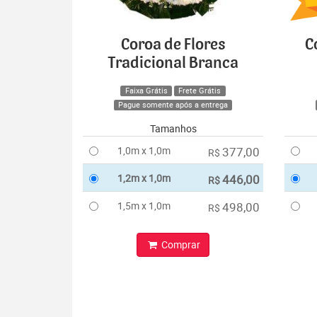
Coroa de Flores
C
Tradicional Branca
Faixa Grátis
Frete Grátis
Pague somente após a entrega
Tamanhos
1,0m x 1,0m
377,00
R$
1,2m x 1,0m
446,00
R$
1,5m x 1,0m
498,00
R$
Comprar