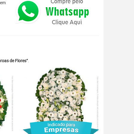
 em
roas de Flores”
.