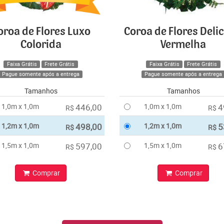
oroa de Flores Luxo
Coroa de Flores Deli
Colorida
Vermelha
Faixa Grátis
Frete Grátis
Faixa Grátis
Frete Grátis
Pague somente após a entrega
Pague somente após a entrega
Tamanhos
Tamanhos
1,0m x 1,0m
446,00
1,0m x 1,0m
4
R$
R$
1,2m x 1,0m
498,00
1,2m x 1,0m
5
R$
R$
1,5m x 1,0m
597,00
1,5m x 1,0m
6
R$
R$
Comprar
Comprar