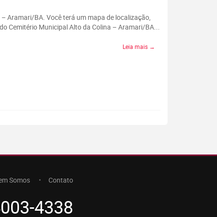
na – Aramari/BA. Você terá um mapa de localização,
do Cemitério Municipal Alto da Colina – Aramari/BA...
Leia mais →
em Somos
Contato
4003-4338