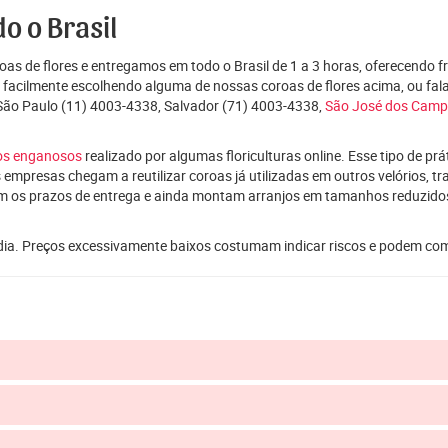
o o Brasil
as de flores e entregamos em todo o Brasil de 1 a 3 horas, oferecendo f
e facilmente escolhendo alguma de nossas coroas de flores acima, ou f
 São Paulo (11) 4003-4338, Salvador (71) 4003-4338,
São José dos Cam
ços enganosos
realizado por algumas floriculturas online. Esse tipo de p
 empresas chegam a reutilizar coroas já utilizadas em outros velórios, t
m os prazos de entrega e ainda montam arranjos em tamanhos reduzid
dia. Preços excessivamente baixos costumam indicar riscos e podem co