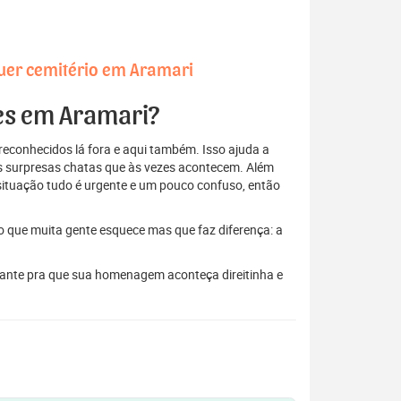
uer cemitério em Aramari
res em Aramari?
econhecidos lá fora e aqui também. Isso ajuda a
elas surpresas chatas que às vezes acontecem. Além
situação tudo é urgente e um pouco confuso, então
to que muita gente esquece mas que faz diferença: a
stante pra que sua homenagem aconteça direitinha e