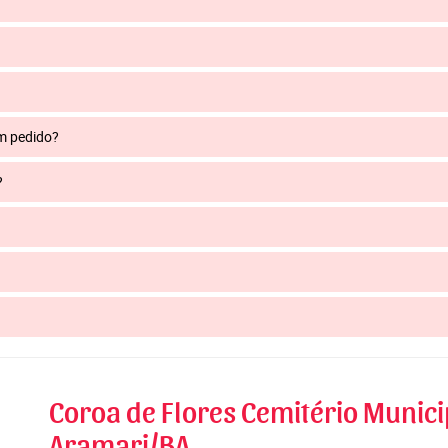
um pedido?
?
Coroa de Flores Cemitério Municip
Aramari/BA