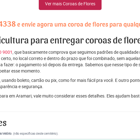
Ver mais Coroas de Flores
-4338
e envie agora uma coroa de flores para qualq
ricultura para entregar coroas de flo
SO 9001
, que basicamente comprova que seguimos padrões de qualidade r
ito certo, no local correto e dentro do prazo que foi combinado, sem aqu
 a fazer: o pagamento só depois da entrega. Sabemos que nesse tipo de 
peitar esse momento.
 usando boleto, cartão ou pix, como for mais fácil pra você. E outro pon
sparência e segurança.
 para em Aramari, vale muito considerar esses detalhes. Eles ajudam ba
es
a Velório
. (não específicas deste cemitério).