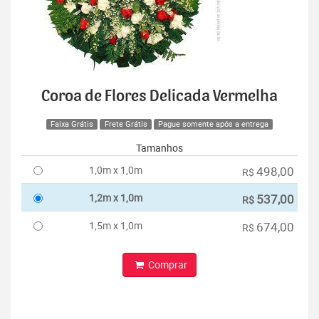
Coroa de Flores Delicada Vermelha
Faixa Grátis
Frete Grátis
Pague somente após a entrega
Tamanhos
1,0m x 1,0m
498,00
R$
1,2m x 1,0m
537,00
R$
1,5m x 1,0m
674,00
R$
Comprar