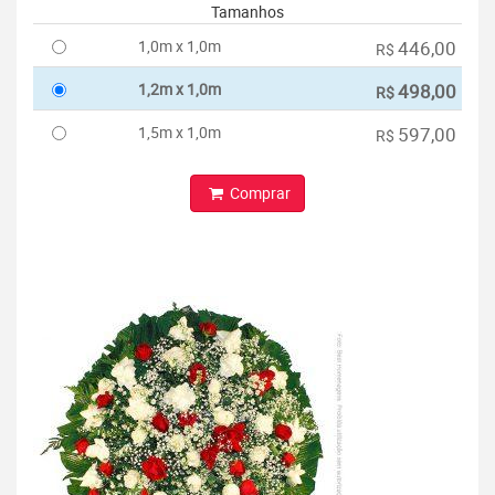
Tamanhos
1,0m x 1,0m
446,00
R$
1,2m x 1,0m
498,00
R$
1,5m x 1,0m
597,00
R$
Comprar