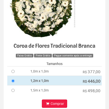
Coroa de Flores Tradicional Branca
Faixa Grátis
Frete Grátis
Pague somente após a entrega
Tamanhos
1,0m x 1,0m
377,00
R$
1,2m x 1,0m
446,00
R$
1,5m x 1,0m
498,00
R$
Comprar