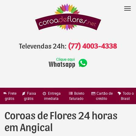
Pular
para
Nav
o
conteúdo
Televendas 24h:
(77) 4003-4338
Frete
Faixa
Entrega
Boleto
Cartão de
Todo o
grátis
grátis
imediata
faturado
crédito
Brasil
Coroas de Flores 24 horas
em Angical