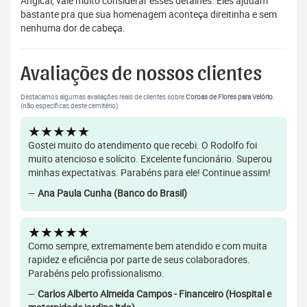
Angical, vale muito considerar esses detalhes. Eles ajudam
bastante pra que sua homenagem aconteça direitinha e sem
nenhuma dor de cabeça.
Avaliações de nossos clientes
Destacamos algumas avaliações reais de clientes sobre
Coroas de Flores para Velório
.
(não específicas deste cemitério).
★★★★★
Gostei muito do atendimento que recebi. O Rodolfo foi
muito atencioso e solícito. Excelente funcionário. Superou
minhas expectativas. Parabéns para ele! Continue assim!
—
Ana Paula Cunha (Banco do Brasil)
★★★★★
Como sempre, extremamente bem atendido e com muita
rapidez e eficiência por parte de seus colaboradores.
Parabéns pelo profissionalismo.
—
Carlos Alberto Almeida Campos - Financeiro (Hospital e