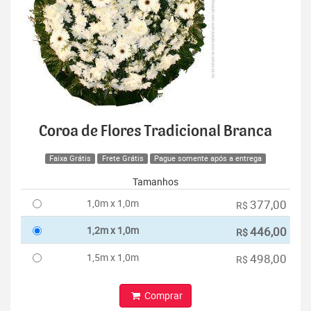
Coroa de Flores Tradicional Branca
Faixa Grátis
Frete Grátis
Pague somente após a entrega
Tamanhos
1,0m x 1,0m
377,00
R$
1,2m x 1,0m
446,00
R$
1,5m x 1,0m
498,00
R$
Comprar