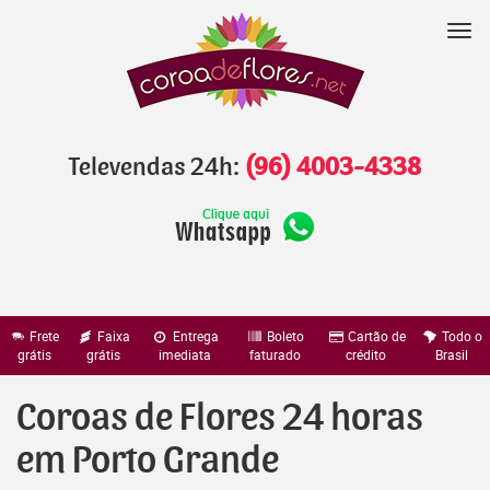
Pular
para
Nav
o
conteúdo
Televendas 24h:
(96) 4003-4338
Frete
Faixa
Entrega
Boleto
Cartão de
Todo o
grátis
grátis
imediata
faturado
crédito
Brasil
Coroas de Flores 24 horas
em Porto Grande