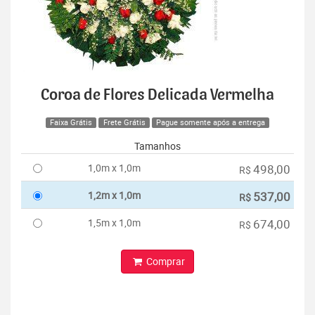
Coroa de Flores Delicada Vermelha
Faixa Grátis
Frete Grátis
Pague somente após a entrega
Tamanhos
1,0m x 1,0m
498,00
R$
1,2m x 1,0m
537,00
R$
1,5m x 1,0m
674,00
R$
Comprar