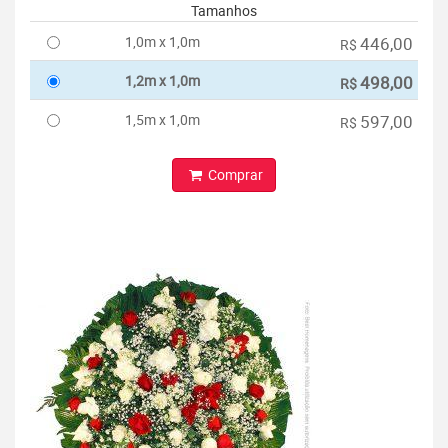
Tamanhos
1,0m x 1,0m
446,00
R$
1,2m x 1,0m
498,00
R$
1,5m x 1,0m
597,00
R$
Comprar