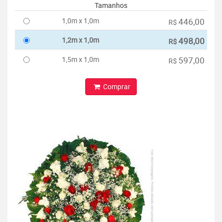
Tamanhos
1,0m x 1,0m
446,00
R$
1,2m x 1,0m
498,00
R$
1,5m x 1,0m
597,00
R$
Comprar