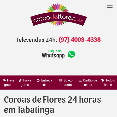
Pular
para
Nav
o
conteúdo
Televendas 24h:
(97) 4003-4338
Frete
Faixa
Entrega
Boleto
Cartão de
Todo o
grátis
grátis
imediata
faturado
crédito
Brasil
Coroas de Flores 24 horas
em Tabatinga