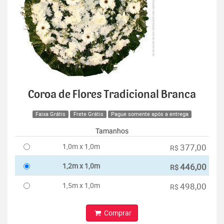
Coroa de Flores Tradicional Branca
Faixa Grátis
Frete Grátis
Pague somente após a entrega
Tamanhos
1,0m x 1,0m
377,00
R$
1,2m x 1,0m
446,00
R$
1,5m x 1,0m
498,00
R$
Comprar