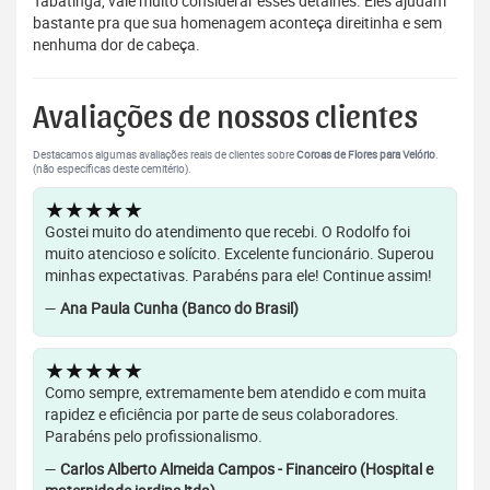
Tabatinga, vale muito considerar esses detalhes. Eles ajudam
bastante pra que sua homenagem aconteça direitinha e sem
nenhuma dor de cabeça.
Avaliações de nossos clientes
Destacamos algumas avaliações reais de clientes sobre
Coroas de Flores para Velório
.
(não específicas deste cemitério).
★★★★★
Gostei muito do atendimento que recebi. O Rodolfo foi
muito atencioso e solícito. Excelente funcionário. Superou
minhas expectativas. Parabéns para ele! Continue assim!
—
Ana Paula Cunha (Banco do Brasil)
★★★★★
Como sempre, extremamente bem atendido e com muita
rapidez e eficiência por parte de seus colaboradores.
Parabéns pelo profissionalismo.
—
Carlos Alberto Almeida Campos - Financeiro (Hospital e