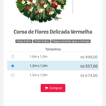
Coroa de Flores Delicada Vermelha
Faixa Grátis
Frete Grátis
Pague somente após a entrega
Tamanhos
1,0m x 1,0m
498,00
R$
1,2m x 1,0m
537,00
R$
1,5m x 1,0m
674,00
R$
Comprar