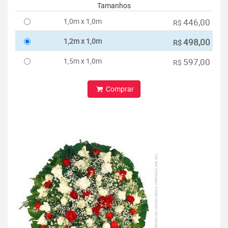
Tamanhos
1,0m x 1,0m
446,00
R$
1,2m x 1,0m
498,00
R$
1,5m x 1,0m
597,00
R$
Comprar