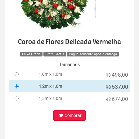
Coroa de Flores Delicada Vermelha
Faixa Grátis
Frete Grátis
Pague somente após a entrega
Tamanhos
1,0m x 1,0m
498,00
R$
1,2m x 1,0m
537,00
R$
1,5m x 1,0m
674,00
R$
Comprar