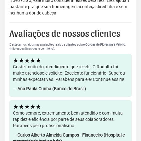
Novo Airão, vale muito considerar esses detalhes. Eles ajudam
bastante pra que sua homenagem aconteça direitinha e sem
nenhuma dor de cabeça.
Avaliações de nossos clientes
Destacamos algumas avaliações reais de clientes sobre
Coroas de Flores para Velório
.
(não específicas deste cemitério).
★★★★★
Gostei muito do atendimento que recebi. O Rodolfo foi
muito atencioso e solícito. Excelente funcionário. Superou
minhas expectativas. Parabéns para ele! Continue assim!
—
Ana Paula Cunha (Banco do Brasil)
★★★★★
Como sempre, extremamente bem atendido e com muita
rapidez e eficiência por parte de seus colaboradores.
Parabéns pelo profissionalismo.
—
Carlos Alberto Almeida Campos - Financeiro (Hospital e