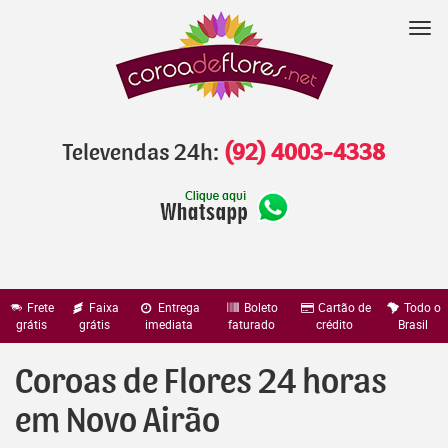
Pular
para
Nav
o
conteúdo
Televendas 24h:
(92) 4003-4338
Frete
Faixa
Entrega
Boleto
Cartão de
Todo o
grátis
grátis
imediata
faturado
crédito
Brasil
Coroas de Flores 24 horas
em Novo Airão