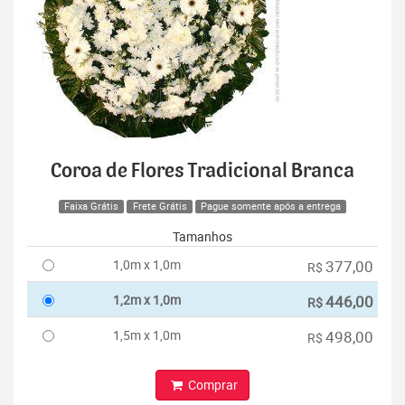
Coroa de Flores Tradicional Branca
Faixa Grátis
Frete Grátis
Pague somente após a entrega
Tamanhos
1,0m x 1,0m
377,00
R$
1,2m x 1,0m
446,00
R$
1,5m x 1,0m
498,00
R$
Comprar