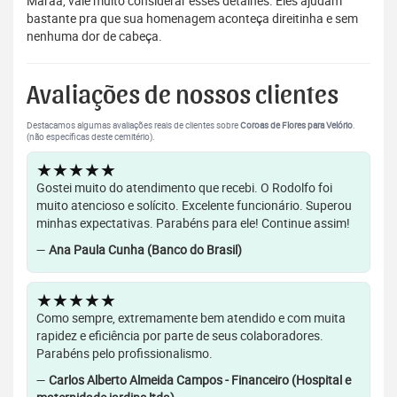
Maraã, vale muito considerar esses detalhes. Eles ajudam
bastante pra que sua homenagem aconteça direitinha e sem
nenhuma dor de cabeça.
Avaliações de nossos clientes
Destacamos algumas avaliações reais de clientes sobre
Coroas de Flores para Velório
.
(não específicas deste cemitério).
★★★★★
Gostei muito do atendimento que recebi. O Rodolfo foi
muito atencioso e solícito. Excelente funcionário. Superou
minhas expectativas. Parabéns para ele! Continue assim!
—
Ana Paula Cunha (Banco do Brasil)
★★★★★
Como sempre, extremamente bem atendido e com muita
rapidez e eficiência por parte de seus colaboradores.
Parabéns pelo profissionalismo.
—
Carlos Alberto Almeida Campos - Financeiro (Hospital e