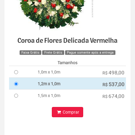
Coroa de Flores Delicada Vermelha
Faixa Grátis
Frete Grátis
Pague somente após a entrega
Tamanhos
1,0m x 1,0m
498,00
R$
1,2m x 1,0m
537,00
R$
1,5m x 1,0m
674,00
R$
Comprar