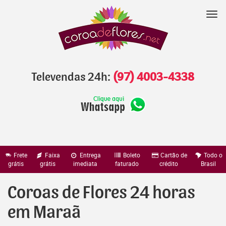
Pular
para
Nav
o
conteúdo
Televendas 24h:
(97) 4003-4338
Frete
Faixa
Entrega
Boleto
Cartão de
Todo o
grátis
grátis
imediata
faturado
crédito
Brasil
Coroas de Flores 24 horas
em Maraã