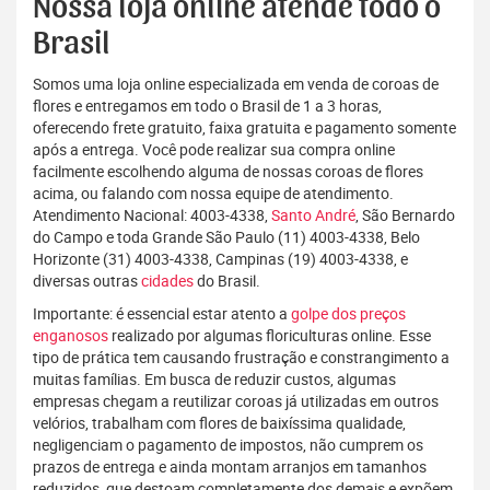
Nossa loja online atende todo o
Brasil
Somos uma loja online especializada em venda de coroas de
flores e entregamos em todo o Brasil de 1 a 3 horas,
oferecendo frete gratuito, faixa gratuita e pagamento somente
após a entrega. Você pode realizar sua compra online
facilmente escolhendo alguma de nossas coroas de flores
acima, ou falando com nossa equipe de atendimento.
Atendimento Nacional: 4003-4338,
Santo André
, São Bernardo
do Campo e toda Grande São Paulo (11) 4003-4338, Belo
Horizonte (31) 4003-4338, Campinas (19) 4003-4338, e
diversas outras
cidades
do Brasil.
Importante: é essencial estar atento a
golpe dos preços
enganosos
realizado por algumas floriculturas online. Esse
tipo de prática tem causando frustração e constrangimento a
muitas famílias. Em busca de reduzir custos, algumas
empresas chegam a reutilizar coroas já utilizadas em outros
velórios, trabalham com flores de baixíssima qualidade,
negligenciam o pagamento de impostos, não cumprem os
prazos de entrega e ainda montam arranjos em tamanhos
reduzidos, que destoam completamente dos demais e expõem