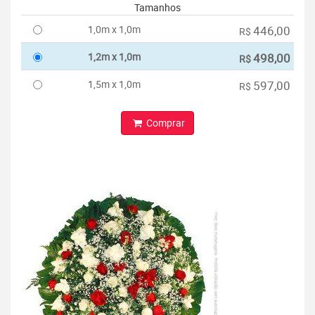
Tamanhos
1,0m x 1,0m
446,00
R$
1,2m x 1,0m
498,00
R$
1,5m x 1,0m
597,00
R$
Comprar