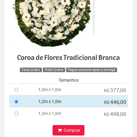
Coroa de Flores Tradicional Branca
Faixa Grátis
Frete Grátis
Pague somente após a entrega
Tamanhos
1,0m x 1,0m
377,00
R$
1,2m x 1,0m
446,00
R$
1,5m x 1,0m
498,00
R$
Comprar