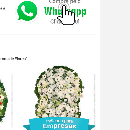
e e
roas de Flores”
.