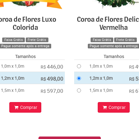
oroa de Flores Luxo
Coroa de Flores Deli
Colorida
Vermelha
Faixa Grátis
Frete Grátis
Faixa Grátis
Frete Grátis
Pague somente após a entrega
Pague somente após a entrega
Tamanhos
Tamanhos
1,0m x 1,0m
446,00
1,0m x 1,0m
4
R$
R$
1,2m x 1,0m
498,00
1,2m x 1,0m
5
R$
R$
1,5m x 1,0m
597,00
1,5m x 1,0m
6
R$
R$
Comprar
Comprar