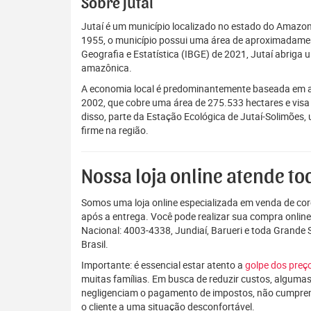
Sobre Jutaí
Jutaí é um município localizado no estado do Amazon
1955, o município possui uma área de aproximadament
Geografia e Estatística (IBGE) de 2021, Jutaí abrig
amazônica.
A economia local é predominantemente baseada em ativi
2002, que cobre uma área de 275.533 hectares e visa
disso, parte da Estação Ecológica de Jutaí-Solimões,
firme na região.
Nossa loja online atende tod
Somos uma loja online especializada em venda de coro
após a entrega. Você pode realizar sua compra onlin
Nacional: 4003-4338, Jundiaí, Barueri e toda Grande
Brasil.
Importante: é essencial estar atento a
golpe dos pre
muitas famílias. Em busca de reduzir custos, algumas
negligenciam o pagamento de impostos, não cumpre
o cliente a uma situação desconfortável.