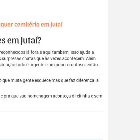
quer cemitério em Jutaí
es em Jutaí?
econhecidos lá fora e aqui também. Isso ajuda a
elas surpresas chatas que às vezes acontecem. Além
situação tudo é urgente e um pouco confuso, então
to que muita gente esquece mas que faz diferença: a
ante pra que sua homenagem aconteça direitinha e sem