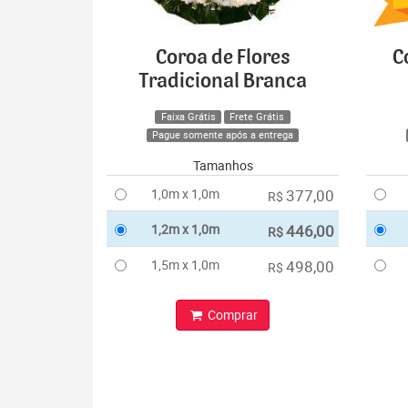
Coroa de Flores
C
Tradicional Branca
Faixa Grátis
Frete Grátis
Pague somente após a entrega
Tamanhos
1,0m x 1,0m
377,00
R$
1,2m x 1,0m
446,00
R$
1,5m x 1,0m
498,00
R$
Comprar