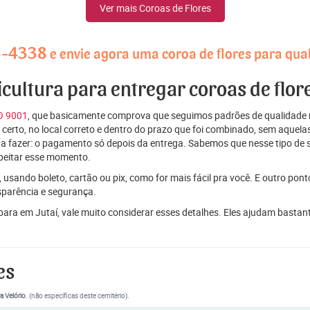
Ver mais Coroas de Flores
3-4338
e envie agora uma coroa de flores para qual
icultura para entregar coroas de flor
SO 9001
, que basicamente comprova que seguimos padrões de qualidade r
ito certo, no local correto e dentro do prazo que foi combinado, sem aqu
 a fazer: o pagamento só depois da entrega. Sabemos que nesse tipo de 
peitar esse momento.
 usando boleto, cartão ou pix, como for mais fácil pra você. E outro pon
sparência e segurança.
 para em Jutaí, vale muito considerar esses detalhes. Eles ajudam bast
es
a Velório
. (não específicas deste cemitério).