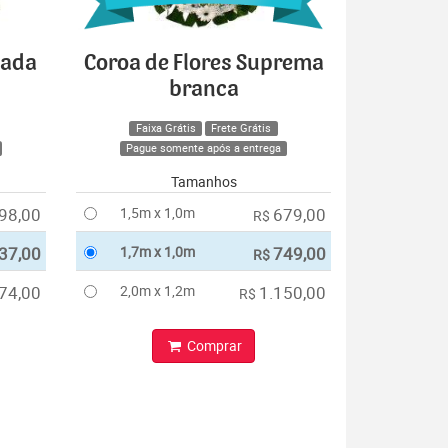
cada
Coroa de Flores Suprema
branca
Faixa Grátis
Frete Grátis
Pague somente após a entrega
Tamanhos
98,00
1,5m x 1,0m
679,00
R$
37,00
1,7m x 1,0m
749,00
R$
74,00
2,0m x 1,2m
1.150,00
R$
Comprar