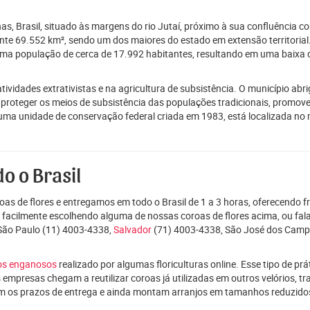
as, Brasil, situado às margens do rio Jutaí, próximo à sua confluência 
e 69.552 km², sendo um dos maiores do estado em extensão territorial. 
a uma população de cerca de 17.992 habitantes, resultando em uma baixa 
dades extrativistas e na agricultura de subsistência. O município abrig
 proteger os meios de subsistência das populações tradicionais, promov
 uma unidade de conservação federal criada em 1983, está localizada no 
o o Brasil
as de flores e entregamos em todo o Brasil de 1 a 3 horas, oferecendo f
e facilmente escolhendo alguma de nossas coroas de flores acima, ou f
 São Paulo (11) 4003-4338,
Salvador
(71) 4003-4338, São José dos Campo
ços enganosos
realizado por algumas floriculturas online. Esse tipo de p
 empresas chegam a reutilizar coroas já utilizadas em outros velórios, t
m os prazos de entrega e ainda montam arranjos em tamanhos reduzid