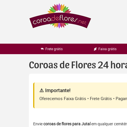
Pular
para
o
conteúdo
Frete grátis
Faixa grátis
Coroas de Flores 24 hor
⚠️ Importante!
Oferecemos Faixa Grátis • Frete Grátis • Pag
Envie
coroas de flores para Jutaí
em qualquer cemitéri