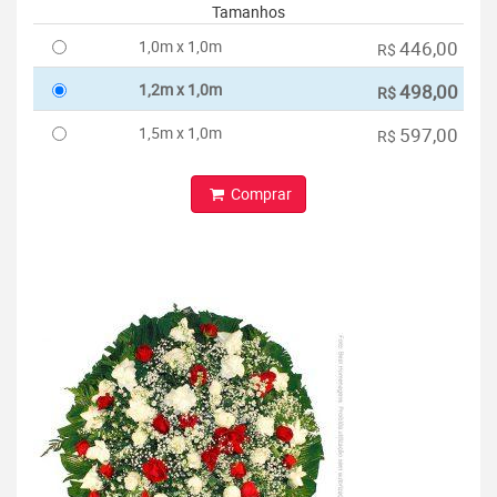
Tamanhos
1,0m x 1,0m
446,00
R$
1,2m x 1,0m
498,00
R$
1,5m x 1,0m
597,00
R$
Comprar