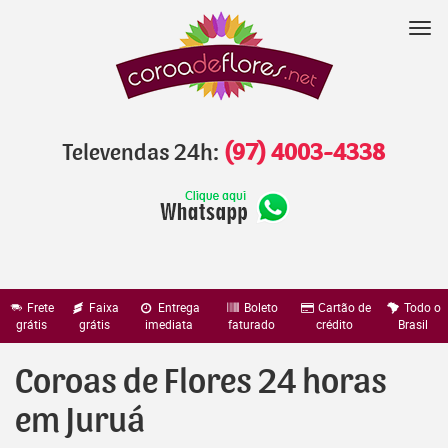
Pular
para
Nav
o
conteúdo
Televendas 24h:
(97) 4003-4338
Frete
Faixa
Entrega
Boleto
Cartão de
Todo o
grátis
grátis
imediata
faturado
crédito
Brasil
Coroas de Flores 24 horas
em Juruá