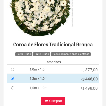
Coroa de Flores Tradicional Branca
Faixa Grátis
Frete Grátis
Pague somente após a entrega
Tamanhos
1,0m x 1,0m
377,00
R$
1,2m x 1,0m
446,00
R$
1,5m x 1,0m
498,00
R$
Comprar