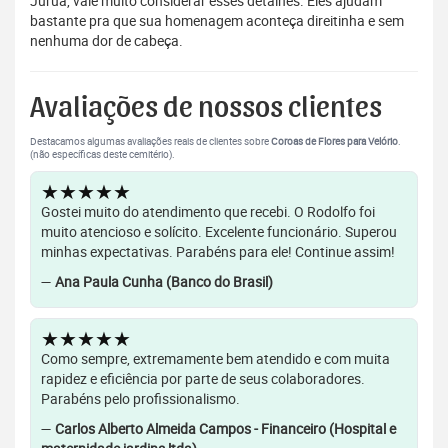
Juruá, vale muito considerar esses detalhes. Eles ajudam
bastante pra que sua homenagem aconteça direitinha e sem
nenhuma dor de cabeça.
Avaliações de nossos clientes
Destacamos algumas avaliações reais de clientes sobre
Coroas de Flores para Velório
.
(não específicas deste cemitério).
★★★★★
Gostei muito do atendimento que recebi. O Rodolfo foi
muito atencioso e solícito. Excelente funcionário. Superou
minhas expectativas. Parabéns para ele! Continue assim!
—
Ana Paula Cunha (Banco do Brasil)
★★★★★
Como sempre, extremamente bem atendido e com muita
rapidez e eficiência por parte de seus colaboradores.
Parabéns pelo profissionalismo.
—
Carlos Alberto Almeida Campos - Financeiro (Hospital e