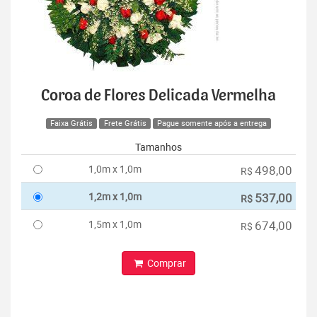
Coroa de Flores Delicada Vermelha
Faixa Grátis
Frete Grátis
Pague somente após a entrega
Tamanhos
1,0m x 1,0m
498,00
R$
1,2m x 1,0m
537,00
R$
1,5m x 1,0m
674,00
R$
Comprar