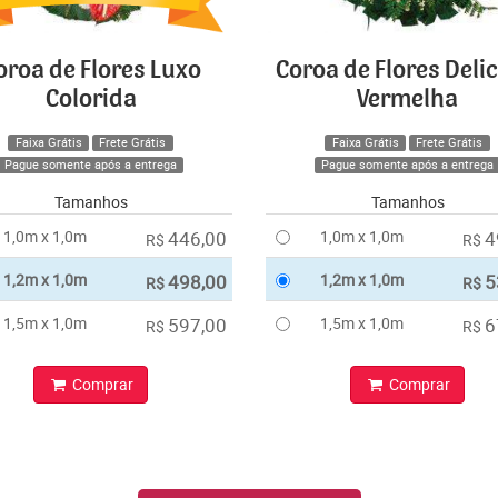
oroa de Flores Luxo
Coroa de Flores Deli
Colorida
Vermelha
Faixa Grátis
Frete Grátis
Faixa Grátis
Frete Grátis
Pague somente após a entrega
Pague somente após a entrega
Tamanhos
Tamanhos
1,0m x 1,0m
446,00
1,0m x 1,0m
4
R$
R$
1,2m x 1,0m
498,00
1,2m x 1,0m
5
R$
R$
1,5m x 1,0m
597,00
1,5m x 1,0m
6
R$
R$
Comprar
Comprar