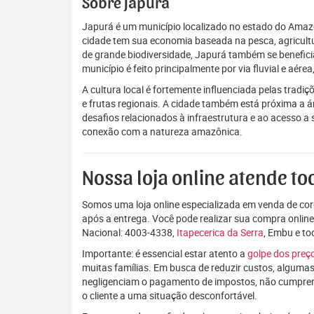
Sobre Japurá
Japurá é um município localizado no estado do Amazo
cidade tem sua economia baseada na pesca, agricultu
de grande biodiversidade, Japurá também se benefici
município é feito principalmente por via fluvial e aér
A cultura local é fortemente influenciada pelas tradiçõ
e frutas regionais. A cidade também está próxima a á
desafios relacionados à infraestrutura e ao acesso 
conexão com a natureza amazônica.
Nossa loja online atende tod
Somos uma loja online especializada em venda de coro
após a entrega. Você pode realizar sua compra onlin
Nacional: 4003-4338,
Itapecerica da Serra
, Embu e to
Importante: é essencial estar atento a
golpe dos pre
muitas famílias. Em busca de reduzir custos, algumas
negligenciam o pagamento de impostos, não cumpre
o cliente a uma situação desconfortável.