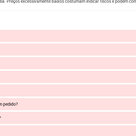
dia. Preços excessivamente baixos costumam indicar riscos e podem co
um pedido?
?