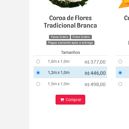
Coroa de Flores
C
Tradicional Branca
Faixa Grátis
Frete Grátis
Pague somente após a entrega
Tamanhos
1,0m x 1,0m
377,00
R$
1,2m x 1,0m
446,00
R$
1,5m x 1,0m
498,00
R$
Comprar