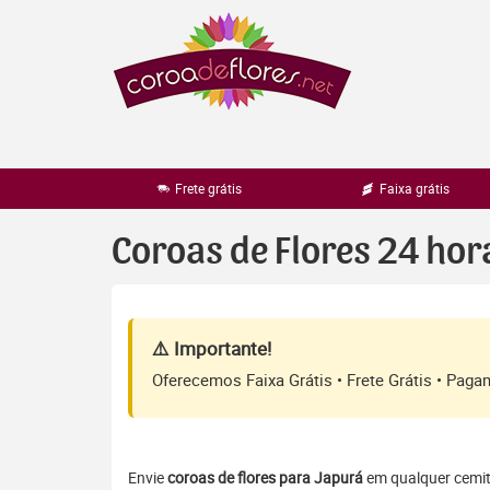
Pular
para
o
conteúdo
Frete grátis
Faixa grátis
Coroas de Flores 24 hor
⚠️ Importante!
Oferecemos Faixa Grátis • Frete Grátis • Pag
Envie
coroas de flores para Japurá
em qualquer cemité