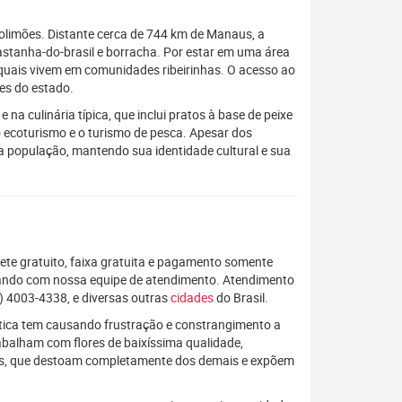
olimões. Distante cerca de 744 km de Manaus, a
astanha-do-brasil e borracha. Por estar em uma área
 quais vivem em comunidades ribeirinhas. O acesso ao
des do estado.
 na culinária típica, que inclui pratos à base de peixe
o ecoturismo e o turismo de pesca. Apesar dos
a população, mantendo sua identidade cultural e sua
rete gratuito, faixa gratuita e pagamento somente
alando com nossa equipe de atendimento. Atendimento
) 4003-4338, e diversas outras
cidades
do Brasil.
rática tem causando frustração e constrangimento a
rabalham com flores de baixíssima qualidade,
os, que destoam completamente dos demais e expõem