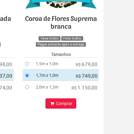
cada
Coroa de Flores Suprema
branca
Faixa Grátis
Frete Grátis
Pague somente após a entrega
Tamanhos
98,00
1,5m x 1,0m
679,00
R$
37,00
1,7m x 1,0m
749,00
R$
74,00
2,0m x 1,2m
1.150,00
R$
Comprar