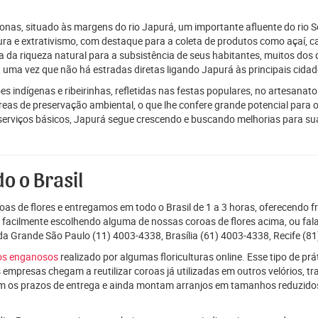
nas, situado às margens do rio Japurá, um importante afluente do rio S
ra e extrativismo, com destaque para a coleta de produtos como açaí, c
a da riqueza natural para a subsistência de seus habitantes, muitos dos
ea, uma vez que não há estradas diretas ligando Japurá às principais cida
es indígenas e ribeirinhas, refletidas nas festas populares, no artesanato e
reas de preservação ambiental, o que lhe confere grande potencial para 
a serviços básicos, Japurá segue crescendo e buscando melhorias para su
o o Brasil
as de flores e entregamos em todo o Brasil de 1 a 3 horas, oferecendo f
e facilmente escolhendo alguma de nossas coroas de flores acima, ou f
da Grande São Paulo (11) 4003-4338, Brasília (61) 4003-4338, Recife (81
ços enganosos
realizado por algumas floriculturas online. Esse tipo de p
 empresas chegam a reutilizar coroas já utilizadas em outros velórios, t
m os prazos de entrega e ainda montam arranjos em tamanhos reduzid