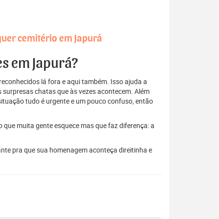
quer cemitério em Japurá
res em Japurá?
econhecidos lá fora e aqui também. Isso ajuda a
elas surpresas chatas que às vezes acontecem. Além
situação tudo é urgente e um pouco confuso, então
to que muita gente esquece mas que faz diferença: a
tante pra que sua homenagem aconteça direitinha e