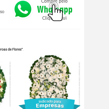
ISO
roas de Flores”
.