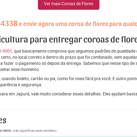
Ver mais Coroas de Flores
-4338
e envie agora uma coroa de flores para qual
icultura para entregar coroas de flo
SO 9001
, que basicamente comprova que seguimos padrões de qualidade r
ito certo, no local correto e dentro do prazo que foi combinado, sem aqu
 a fazer: o pagamento só depois da entrega. Sabemos que nesse tipo de 
peitar esse momento.
 usando boleto, cartão ou pix, como for mais fácil pra você. E outro pon
sparência e segurança.
 para em Japurá, vale muito considerar esses detalhes. Eles ajudam bas
es
a Velório
. (não específicas deste cemitério).