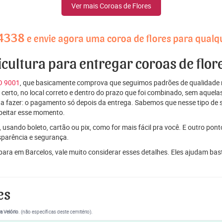
Ver mais Coroas de Flores
-4338
e envie agora uma coroa de flores para qualq
icultura para entregar coroas de flo
SO 9001
, que basicamente comprova que seguimos padrões de qualidade r
ito certo, no local correto e dentro do prazo que foi combinado, sem aqu
 a fazer: o pagamento só depois da entrega. Sabemos que nesse tipo de 
peitar esse momento.
 usando boleto, cartão ou pix, como for mais fácil pra você. E outro pon
sparência e segurança.
 para em Barcelos, vale muito considerar esses detalhes. Eles ajudam b
es
a Velório
. (não específicas deste cemitério).