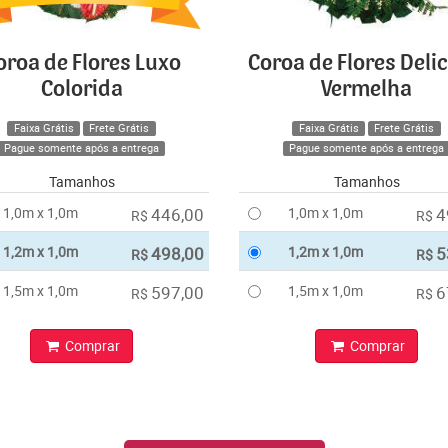
oroa de Flores Luxo
Coroa de Flores Deli
Colorida
Vermelha
Faixa Grátis
Frete Grátis
Faixa Grátis
Frete Grátis
Pague somente após a entrega
Pague somente após a entrega
Tamanhos
Tamanhos
1,0m x 1,0m
446,00
1,0m x 1,0m
4
R$
R$
1,2m x 1,0m
498,00
1,2m x 1,0m
5
R$
R$
1,5m x 1,0m
597,00
1,5m x 1,0m
6
R$
R$
Comprar
Comprar