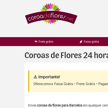
Pular
para
o
conteúdo
Frete grátis
Faixa grátis
Coroas de Flores 24 hor
⚠️ Importante!
Oferecemos Faixa Grátis • Frete Grátis • Pag
Envie
coroas de flores para Barcelos
em qualquer cemit