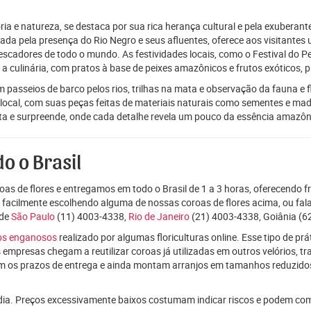
ia e natureza, se destaca por sua rica herança cultural e pela exuberan
rcada pela presença do Rio Negro e seus afluentes, oferece aos visitant
escadores de todo o mundo. As festividades locais, como o Festival do 
o a culinária, com pratos à base de peixes amazônicos e frutos exóticos
passeios de barco pelos rios, trilhas na mata e observação da fauna e f
cal, com suas peças feitas de materiais naturais como sementes e madeira
nta e surpreende, onde cada detalhe revela um pouco da essência amazôni
o o Brasil
as de flores e entregamos em todo o Brasil de 1 a 3 horas, oferecendo f
e facilmente escolhendo alguma de nossas coroas de flores acima, ou f
nde
São Paulo
(11) 4003-4338,
Rio de Janeiro
(21) 4003-4338, Goiânia (62
ços enganosos
realizado por algumas floriculturas online. Esse tipo de p
 empresas chegam a reutilizar coroas já utilizadas em outros velórios, t
m os prazos de entrega e ainda montam arranjos em tamanhos reduzid
dia. Preços excessivamente baixos costumam indicar riscos e podem co