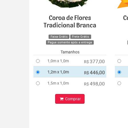
Coroa de Flores
C
Tradicional Branca
Faixa Grátis
Frete Grátis
Pague somente após a entrega
Tamanhos
1,0m x 1,0m
377,00
R$
1,2m x 1,0m
446,00
R$
1,5m x 1,0m
498,00
R$
Comprar