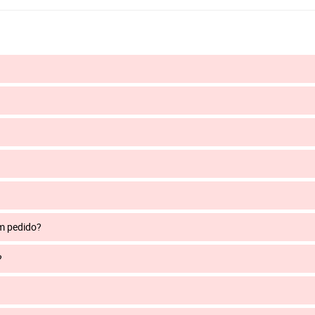
um pedido?
?