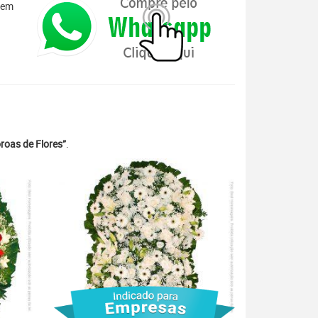
 em
roas de Flores”
.