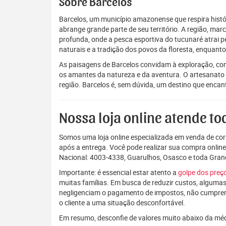
Sobre Barcelos
Barcelos, um município amazonense que respira histór
abrange grande parte de seu território. A região, ma
profunda, onde a pesca esportiva do tucunaré atrai p
naturais e a tradição dos povos da floresta, enquant
As paisagens de Barcelos convidam à exploração, com 
os amantes da natureza e da aventura. O artesanato lo
região. Barcelos é, sem dúvida, um destino que enca
Nossa loja online atende tod
Somos uma loja online especializada em venda de coro
após a entrega. Você pode realizar sua compra onlin
Nacional: 4003-4338, Guarulhos, Osasco e toda Gra
Importante: é essencial estar atento a
golpe dos pre
muitas famílias. Em busca de reduzir custos, algumas
negligenciam o pagamento de impostos, não cumpre
o cliente a uma situação desconfortável.
Em resumo, desconfie de valores muito abaixo da mé