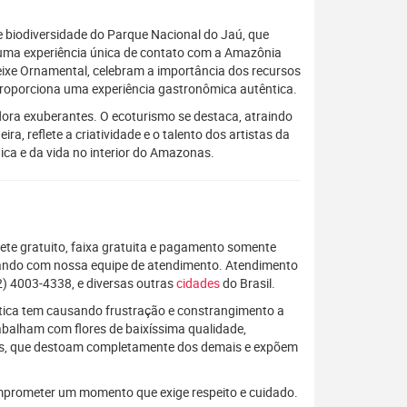
te biodiversidade do Parque Nacional do Jaú, que
es uma experiência única de contato com a Amazônia
Peixe Ornamental, celebram a importância dos recursos
, proporciona uma experiência gastronômica autêntica.
lora exuberantes. O ecoturismo se destaca, atraindo
, reflete a criatividade e o talento dos artistas da
ca e da vida no interior do Amazonas.
rete gratuito, faixa gratuita e pagamento somente
alando com nossa equipe de atendimento. Atendimento
) 4003-4338, e diversas outras
cidades
do Brasil.
rática tem causando frustração e constrangimento a
rabalham com flores de baixíssima qualidade,
os, que destoam completamente dos demais e expõem
mprometer um momento que exige respeito e cuidado.