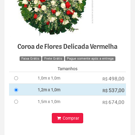
Coroa de Flores Delicada Vermelha
Faixa Grátis
Frete Grátis
Pague somente após a entrega
Tamanhos
1,0m x 1,0m
498,00
R$
1,2m x 1,0m
537,00
R$
1,5m x 1,0m
674,00
R$
Comprar