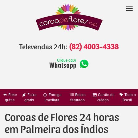
Pular
para
Nav
o
conteúdo
Televendas 24h:
(82) 4003-4338
Frete
Faixa
Entrega
Boleto
Cartão de
Todo o
grátis
grátis
imediata
faturado
crédito
Brasil
Coroas de Flores 24 horas
em Palmeira dos Índios