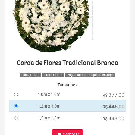
Coroa de Flores Tradicional Branca
Faixa Grátis
Frete Grátis
Pague somente após a entrega
Tamanhos
1,0m x 1,0m
377,00
R$
1,2m x 1,0m
446,00
R$
1,5m x 1,0m
498,00
R$
Comprar