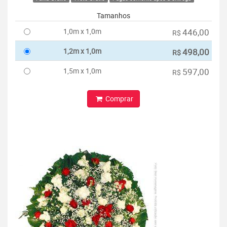
Tamanhos
1,0m x 1,0m
446,00
R$
1,2m x 1,0m
498,00
R$
1,5m x 1,0m
597,00
R$
Comprar