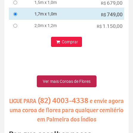
1,5m x 1,0m
679,00
R$
1,7m x 1,0m
749,00
R$
2,0m x 1,2m
1.150,00
R$
Comprar
Ver mais Coroas de Flores
(82) 4003-4338
LIGUE PARA
e envie agora
uma coroa de flores para qualquer cemitério
em Palmeira dos Índios