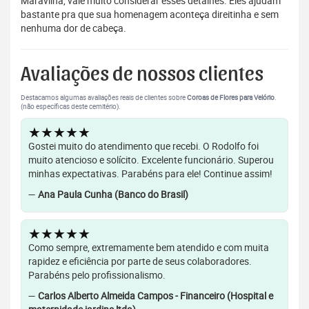
Maravilha, vale muito considerar esses detalhes. Eles ajudam
bastante pra que sua homenagem aconteça direitinha e sem
nenhuma dor de cabeça.
Avaliações de nossos clientes
Destacamos algumas avaliações reais de clientes sobre
Coroas de Flores para Velório
.
(não específicas deste cemitério).
★★★★★
Gostei muito do atendimento que recebi. O Rodolfo foi
muito atencioso e solícito. Excelente funcionário. Superou
minhas expectativas. Parabéns para ele! Continue assim!
—
Ana Paula Cunha (Banco do Brasil)
★★★★★
Como sempre, extremamente bem atendido e com muita
rapidez e eficiência por parte de seus colaboradores.
Parabéns pelo profissionalismo.
—
Carlos Alberto Almeida Campos - Financeiro (Hospital e