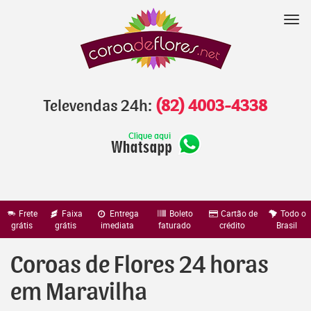
Pular
para
Nav
o
conteúdo
Televendas 24h:
(82) 4003-4338
Frete
Faixa
Entrega
Boleto
Cartão de
Todo o
grátis
grátis
imediata
faturado
crédito
Brasil
Coroas de Flores 24 horas
em Maravilha