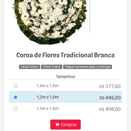
Coroa de Flores Tradicional Branca
Faixa Grátis
Frete Grátis
Pague somente após a entrega
Tamanhos
1,0m x 1,0m
377,00
R$
1,2m x 1,0m
446,00
R$
1,5m x 1,0m
498,00
R$
Comprar