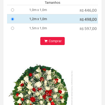
Tamanhos
1,0m x 1,0m
446,00
R$
1,2m x 1,0m
498,00
R$
1,5m x 1,0m
597,00
R$
Comprar