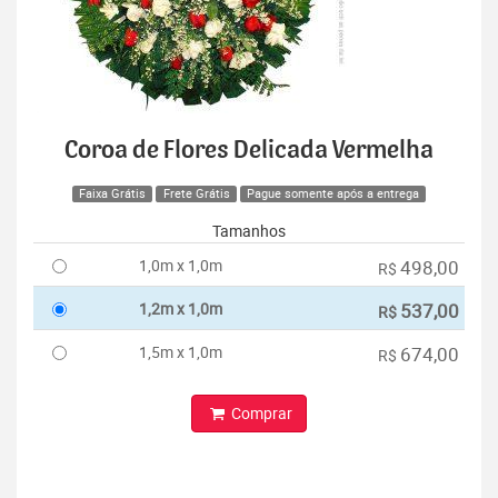
Coroa de Flores Delicada Vermelha
Faixa Grátis
Frete Grátis
Pague somente após a entrega
Tamanhos
1,0m x 1,0m
498,00
R$
1,2m x 1,0m
537,00
R$
1,5m x 1,0m
674,00
R$
Comprar