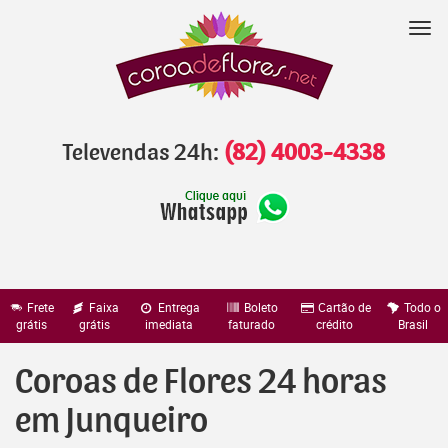
Pular
para
Nav
o
conteúdo
Televendas 24h:
(82) 4003-4338
Frete
Faixa
Entrega
Boleto
Cartão de
Todo o
grátis
grátis
imediata
faturado
crédito
Brasil
Coroas de Flores 24 horas
em Junqueiro