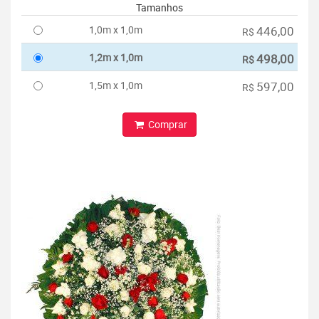
Tamanhos
1,0m x 1,0m
446,00
R$
1,2m x 1,0m
498,00
R$
1,5m x 1,0m
597,00
R$
Comprar