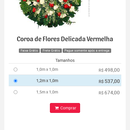
Coroa de Flores Delicada Vermelha
Faixa Grátis
Frete Grátis
Pague somente após a entrega
Tamanhos
1,0m x 1,0m
498,00
R$
1,2m x 1,0m
537,00
R$
1,5m x 1,0m
674,00
R$
Comprar