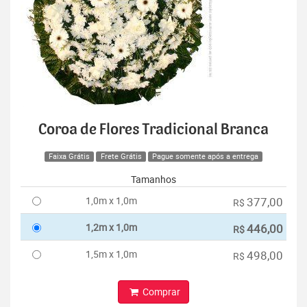
Coroa de Flores Tradicional Branca
Faixa Grátis
Frete Grátis
Pague somente após a entrega
Tamanhos
1,0m x 1,0m
377,00
R$
1,2m x 1,0m
446,00
R$
1,5m x 1,0m
498,00
R$
Comprar