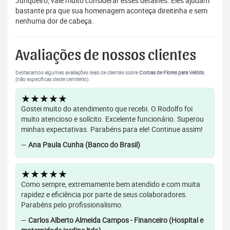
Junqueiro, vale muito considerar esses detalhes. Eles ajudam
bastante pra que sua homenagem aconteça direitinha e sem
nenhuma dor de cabeça.
Avaliações de nossos clientes
Destacamos algumas avaliações reais de clientes sobre
Coroas de Flores para Velório
.
(não específicas deste cemitério).
★★★★★
Gostei muito do atendimento que recebi. O Rodolfo foi
muito atencioso e solícito. Excelente funcionário. Superou
minhas expectativas. Parabéns para ele! Continue assim!
—
Ana Paula Cunha (Banco do Brasil)
★★★★★
Como sempre, extremamente bem atendido e com muita
rapidez e eficiência por parte de seus colaboradores.
Parabéns pelo profissionalismo.
—
Carlos Alberto Almeida Campos - Financeiro (Hospital e