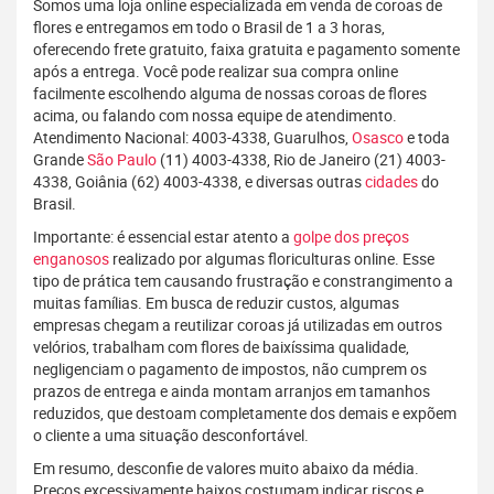
Somos uma loja online especializada em venda de coroas de
flores e entregamos em todo o Brasil de 1 a 3 horas,
oferecendo frete gratuito, faixa gratuita e pagamento somente
após a entrega. Você pode realizar sua compra online
facilmente escolhendo alguma de nossas coroas de flores
acima, ou falando com nossa equipe de atendimento.
Atendimento Nacional: 4003-4338, Guarulhos,
Osasco
e toda
Grande
São Paulo
(11) 4003-4338, Rio de Janeiro (21) 4003-
4338, Goiânia (62) 4003-4338, e diversas outras
cidades
do
Brasil.
Importante: é essencial estar atento a
golpe dos preços
enganosos
realizado por algumas floriculturas online. Esse
tipo de prática tem causando frustração e constrangimento a
muitas famílias. Em busca de reduzir custos, algumas
empresas chegam a reutilizar coroas já utilizadas em outros
velórios, trabalham com flores de baixíssima qualidade,
negligenciam o pagamento de impostos, não cumprem os
prazos de entrega e ainda montam arranjos em tamanhos
reduzidos, que destoam completamente dos demais e expõem
o cliente a uma situação desconfortável.
Em resumo, desconfie de valores muito abaixo da média.
Preços excessivamente baixos costumam indicar riscos e