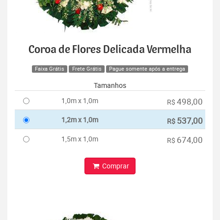
Coroa de Flores Delicada Vermelha
Faixa Grátis
Frete Grátis
Pague somente após a entrega
Tamanhos
1,0m x 1,0m
498,00
R$
1,2m x 1,0m
537,00
R$
1,5m x 1,0m
674,00
R$
Comprar