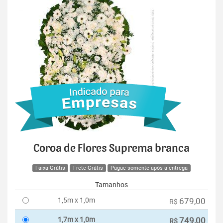
Coroa de Flores Suprema branca
Faixa Grátis
Frete Grátis
Pague somente após a entrega
Tamanhos
1,5m x 1,0m
679,00
R$
1,7m x 1,0m
749,00
R$