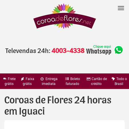
Pular
para
Nav
o
conteúdo
Televendas 24h:
4003-4338
Frete
Faixa
Entrega
Boleto
Cartão de
Todo o
grátis
grátis
imediata
faturado
crédito
Brasil
Coroas de Flores 24 horas
em Iguaci