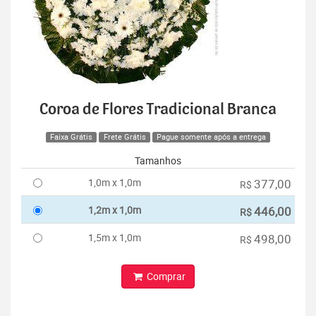
Coroa de Flores Tradicional Branca
Faixa Grátis
Frete Grátis
Pague somente após a entrega
Tamanhos
1,0m x 1,0m
377,00
R$
1,2m x 1,0m
446,00
R$
1,5m x 1,0m
498,00
R$
Comprar