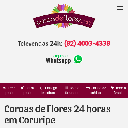
Pular
para
Nav
o
conteúdo
Televendas 24h:
(82) 4003-4338
Frete
Faixa
Entrega
Boleto
Cartão de
Todo o
grátis
grátis
imediata
faturado
crédito
Brasil
Coroas de Flores 24 horas
em Coruripe