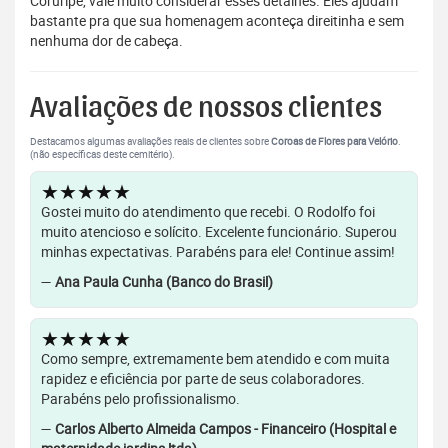
Coruripe, vale muito considerar esses detalhes. Eles ajudam
bastante pra que sua homenagem aconteça direitinha e sem
nenhuma dor de cabeça.
Avaliações de nossos clientes
Destacamos algumas avaliações reais de clientes sobre
Coroas de Flores para Velório
.
(não específicas deste cemitério).
★★★★★
Gostei muito do atendimento que recebi. O Rodolfo foi
muito atencioso e solícito. Excelente funcionário. Superou
minhas expectativas. Parabéns para ele! Continue assim!
—
Ana Paula Cunha (Banco do Brasil)
★★★★★
Como sempre, extremamente bem atendido e com muita
rapidez e eficiência por parte de seus colaboradores.
Parabéns pelo profissionalismo.
—
Carlos Alberto Almeida Campos - Financeiro (Hospital e