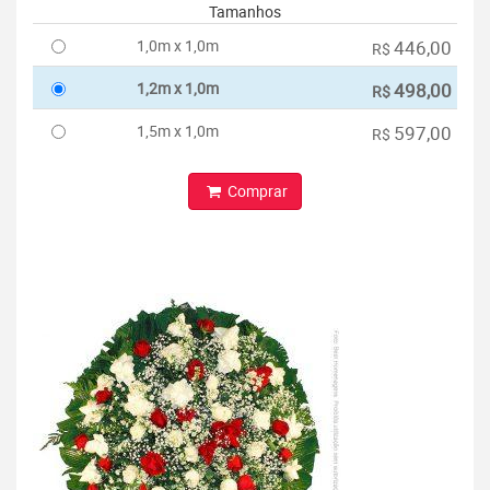
Tamanhos
1,0m x 1,0m
446,00
R$
1,2m x 1,0m
498,00
R$
1,5m x 1,0m
597,00
R$
Comprar