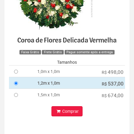
Coroa de Flores Delicada Vermelha
Faixa Grátis
Frete Grátis
Pague somente após a entrega
Tamanhos
1,0m x 1,0m
498,00
R$
1,2m x 1,0m
537,00
R$
1,5m x 1,0m
674,00
R$
Comprar