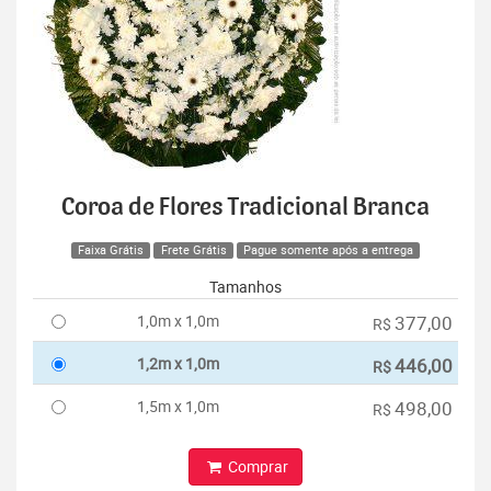
Coroa de Flores Tradicional Branca
Faixa Grátis
Frete Grátis
Pague somente após a entrega
Tamanhos
1,0m x 1,0m
377,00
R$
1,2m x 1,0m
446,00
R$
1,5m x 1,0m
498,00
R$
Comprar