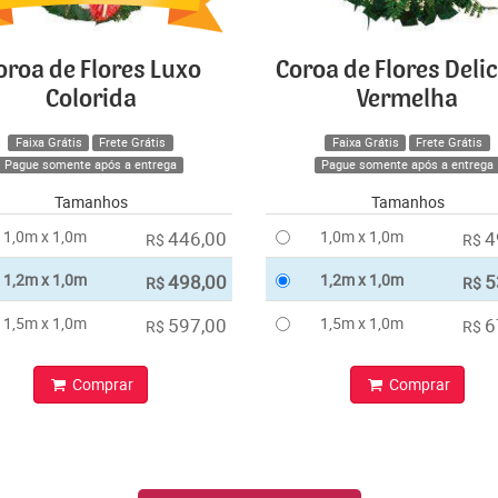
oroa de Flores Luxo
Coroa de Flores Deli
Colorida
Vermelha
Faixa Grátis
Frete Grátis
Faixa Grátis
Frete Grátis
Pague somente após a entrega
Pague somente após a entrega
Tamanhos
Tamanhos
1,0m x 1,0m
446,00
1,0m x 1,0m
4
R$
R$
1,2m x 1,0m
498,00
1,2m x 1,0m
5
R$
R$
1,5m x 1,0m
597,00
1,5m x 1,0m
6
R$
R$
Comprar
Comprar