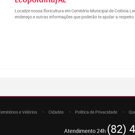
Localize nossa floricultura em Cemitério Municipal de Colônia L
endereço e outras informações que poderão te ajudar a respeito 
Cemitérios e Velórios
Cidades
Política de Privacidade
Qu
(82) 
Atendimento 24h