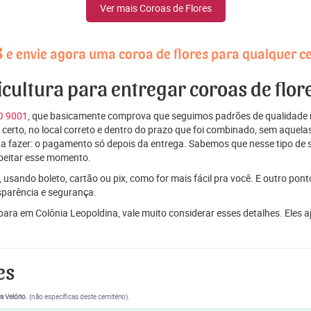
Ver mais Coroas de Flores
8
e envie agora uma coroa de flores para qualquer c
icultura para entregar coroas de flo
SO 9001
, que basicamente comprova que seguimos padrões de qualidade r
ito certo, no local correto e dentro do prazo que foi combinado, sem aqu
 a fazer: o pagamento só depois da entrega. Sabemos que nesse tipo de 
peitar esse momento.
 usando boleto, cartão ou pix, como for mais fácil pra você. E outro pon
sparência e segurança.
 para em Colônia Leopoldina, vale muito considerar esses detalhes. El
es
a Velório
. (não específicas deste cemitério).