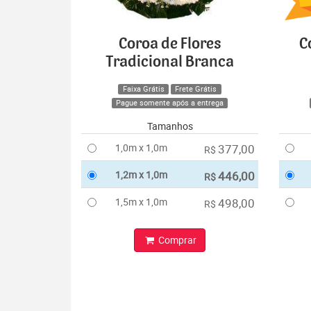
Coroa de Flores
C
Tradicional Branca
Faixa Grátis
Frete Grátis
Pague somente após a entrega
Tamanhos
1,0m x 1,0m
377,00
R$
1,2m x 1,0m
446,00
R$
1,5m x 1,0m
498,00
R$
Comprar