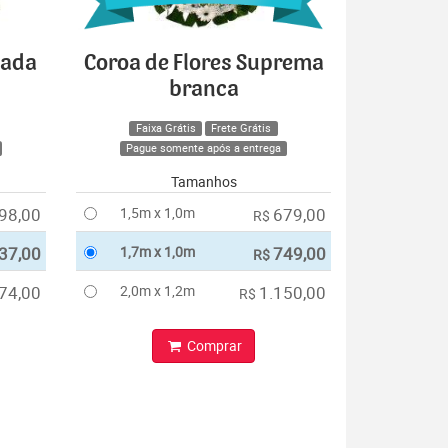
cada
Coroa de Flores Suprema
branca
Faixa Grátis
Frete Grátis
Pague somente após a entrega
Tamanhos
98,00
1,5m x 1,0m
679,00
R$
37,00
1,7m x 1,0m
749,00
R$
74,00
2,0m x 1,2m
1.150,00
R$
Comprar