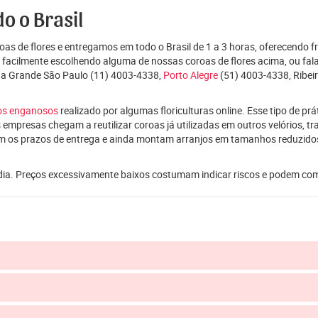
o o Brasil
as de flores e entregamos em todo o Brasil de 1 a 3 horas, oferecendo f
e facilmente escolhendo alguma de nossas coroas de flores acima, ou f
da Grande São Paulo (11) 4003-4338,
Porto Alegre
(51) 4003-4338, Ribeir
ços enganosos
realizado por algumas floriculturas online. Esse tipo de p
 empresas chegam a reutilizar coroas já utilizadas em outros velórios, t
m os prazos de entrega e ainda montam arranjos em tamanhos reduzid
dia. Preços excessivamente baixos costumam indicar riscos e podem co