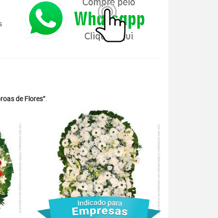
s
roas de Flores”
.