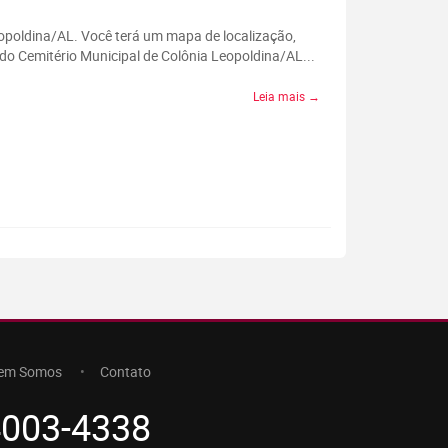
eopoldina/AL. Você terá um mapa de localização,
do Cemitério Municipal de Colônia Leopoldina/AL...
Leia mais →
em Somos
Contato
4003-4338