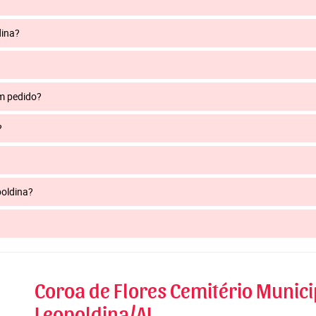
dina?
um pedido?
?
poldina?
Coroa de Flores Cemitério Munici
Leopoldina/AL