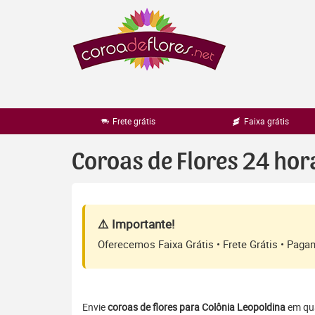
Pular
para
o
conteúdo
Frete grátis
Faixa grátis
Coroas de Flores 24 hor
⚠️ Importante!
Oferecemos Faixa Grátis • Frete Grátis • Pag
Envie
coroas de flores para Colônia Leopoldina
em qua